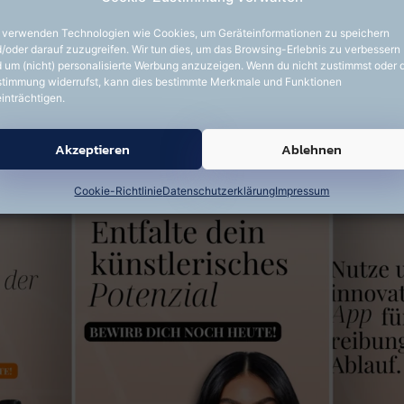
 verwenden Technologien wie Cookies, um Geräteinformationen zu speichern
Social-Media-
Experten-Tipps für
/oder darauf zuzugreifen. Wir tun dies, um das Browsing-Erlebnis zu verbessern
 um (nicht) personalisierte Werbung anzuzeigen. Wenn du nicht zustimmst oder 
Engagement zu erzielen.
Media Plattformen
timmung widerrufst, kann dies bestimmte Merkmale und Funktionen
inträchtigen.
Akzeptieren
Ablehnen
Cookie-Richtlinie
Datenschutzerklärung
Impressum