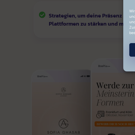
Wir
Strategien, um deine Präsenz auf 
und
und
Plattformen zu stärken und mehr 
Zus
bee