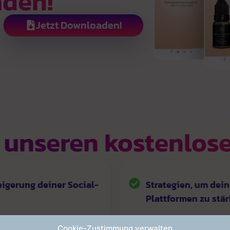
aden!
Jetzt Downloaden!
t unseren kostenlos
eigerung deiner Social-
Strategien, um dein
Plattformen zu stä
Cookie-Zustimmung verwalten