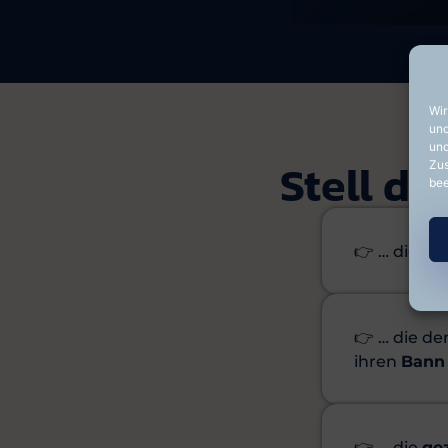
bee
Stell di
👉 … die de
👉 … die d
ihren
Bann 
👉 … die
gez