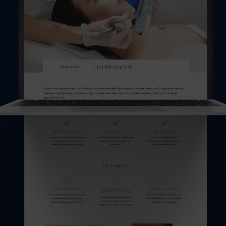
Cookie-Zustimmung verwalten
 verwenden Technologien wie Cookies, um Geräteinformationen zu speichern
/oder darauf zuzugreifen. Wir tun dies, um das Browsing-Erlebnis zu verbessern
 um (nicht) personalisierte Werbung anzuzeigen. Wenn du nicht zustimmst oder 
timmung widerrufst, kann dies bestimmte Merkmale und Funktionen