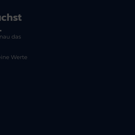
uchst
.
enau das
eine Werte