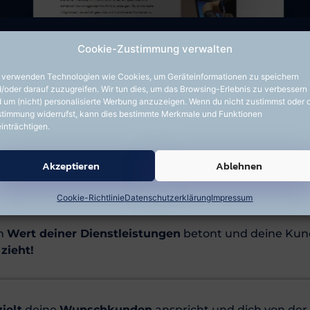
inträchtigen.
Akzeptieren
Ablehnen
Cookie-Richtlinie
Datenschutzerklärung
Impressum
r vor, du hättest eine W
ine
Persönlichkeit
widerspiegelt.
Authentisch
und
ech
en
Wert deiner Dienstleistungen
betont und deine Kun
zieht!
ielt
deine
Wunschkunden
anspricht und dich von der