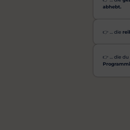
abhebt.
👉 … die
re
👉 … die du
Programmi