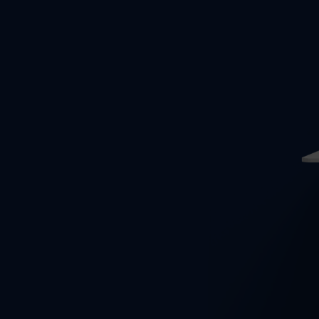
Wir
und
und
Zus