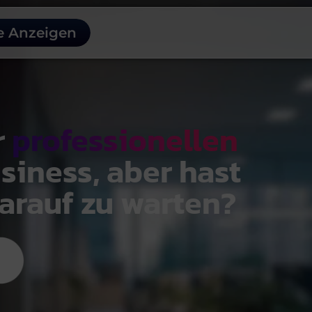
e Anzeigen
r
professionellen
siness, aber hast
arauf zu warten?
Jet