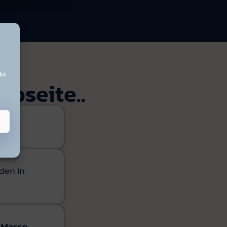
ebseite..
t
.
den in
Masse