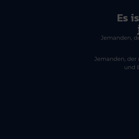
Es i
Jemanden, der
Jemanden, der n
und E