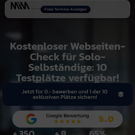
Freie Termine Anzeigen
Kostenloser Webseiten-
Check für Solo-
Selbständige: 10
Testplätze verfügbar!
Jetzt für 0.- bewerben und 1 der 10
exklusiven Plätze sichern!
+ 
350
+ 
9
77
%